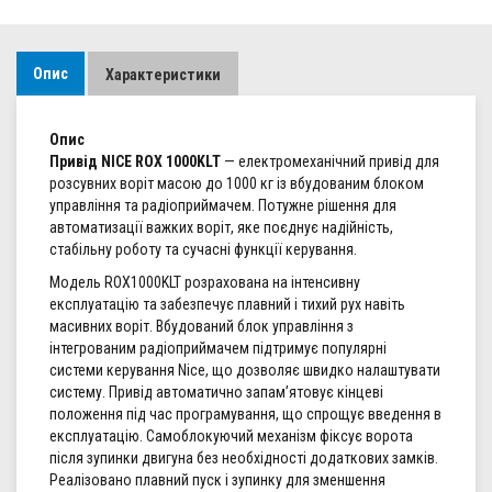
Опис
Характеристики
Опис
Привід NICE ROX 1000KLT
— електромеханічний привід для
розсувних воріт масою до 1000 кг із вбудованим блоком
управління та радіоприймачем. Потужне рішення для
автоматизації важких воріт, яке поєднує надійність,
стабільну роботу та сучасні функції керування.
Модель ROX1000KLT розрахована на інтенсивну
експлуатацію та забезпечує плавний і тихий рух навіть
масивних воріт. Вбудований блок управління з
інтегрованим радіоприймачем підтримує популярні
системи керування Nice, що дозволяє швидко налаштувати
систему. Привід автоматично запам’ятовує кінцеві
положення під час програмування, що спрощує введення в
експлуатацію. Самоблокуючий механізм фіксує ворота
після зупинки двигуна без необхідності додаткових замків.
Реалізовано плавний пуск і зупинку для зменшення