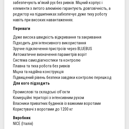
забезпечують м’який рух без ривків. Міцний корпус і
елементи з литого алюмінію гарантують довговічність, а
редуктор на підшипниках забезпечує дуже тиху роботу
навіть при високих навантаженнях.
Переваги
Дуже висока швидкість відкривання та закривання
Підходить для інтенсивного використання
Зручне підключення пристроїв через BLUEBUS
Автоматичне визначення параметрів воріт
Система самодіагностики та контролю
Плавна та тиха робота без ривків
Міцна та надійна конструкція
Підвищений рівень безпеки завдяки контролю перешкод
Для кого підходить
Промислові та складські об’єкти
Комерційні території з інтенсивним рухом
Власники приватних будинків із важкими воротами
Користувачі з воротами до 1200 кг
Виробник
NICE (Італія)