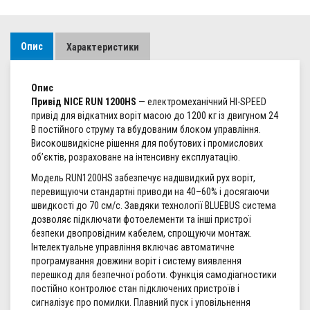
Опис
Характеристики
Опис
Привід NICE RUN 1200HS
— електромеханічний HI-SPEED
привід для відкатних воріт масою до 1200 кг із двигуном 24
В постійного струму та вбудованим блоком управління.
Високошвидкісне рішення для побутових і промислових
об’єктів, розраховане на інтенсивну експлуатацію.
Модель RUN1200HS забезпечує надшвидкий рух воріт,
перевищуючи стандартні приводи на 40–60% і досягаючи
швидкості до 70 см/с. Завдяки технології BLUEBUS система
дозволяє підключати фотоелементи та інші пристрої
безпеки двопровідним кабелем, спрощуючи монтаж.
Інтелектуальне управління включає автоматичне
програмування довжини воріт і систему виявлення
перешкод для безпечної роботи. Функція самодіагностики
постійно контролює стан підключених пристроїв і
сигналізує про помилки. Плавний пуск і уповільнення