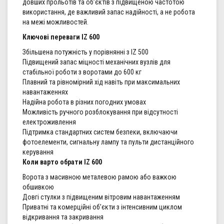
довших прольотів та об’єктів з підвищеною частотою
використання, де важливий запас надійності, а не робота
на межі можливостей.
Ключові переваги IZ 600
Збільшена потужність у порівнянні з IZ 500
Підвищений запас міцності механічних вузлів для
стабільної роботи з воротами до 600 кг
Плавний та рівномірний хід навіть при максимальних
навантаженнях
Надійна робота в різних погодних умовах
Можливість ручного розблокування при відсутності
електроживлення
Підтримка стандартних систем безпеки, включаючи
фотоелементи, сигнальну лампу та пульти дистанційного
керування
Коли варто обрати IZ 600
Ворота з масивною металевою рамою або важкою
обшивкою
Довгі стулки з підвищеним вітровим навантаженням
Приватні та комерційні об’єкти з інтенсивним циклом
відкривання та закривання