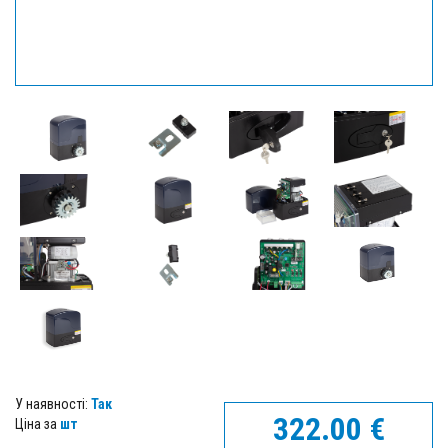
У наявності:
Так
322.00
€
Ціна за
шт