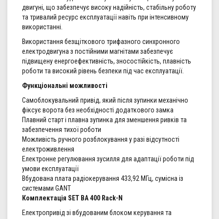
двигуні, що забезпечує високу надійність, стабільну роботу
та тривалий ресурс експлуатації навіть при інтенсивному
використанні.
Використання безщіткового трифазного синхронного
електродвигуна з постійними магнітами забезпечує
підвищену енергоефективність, зносостійкість, плавність
роботи та високий рівень безпеки під час експлуатації.
Функціональні можливості
Самоблокувальний привід, який після зупинки механічно
фіксує ворота без необхідності додаткового замка
Плавний старт і плавна зупинка для зменшення ривків та
забезпечення тихої роботи
Можливість ручного розблокування у разі відсутності
електроживлення
Електронне регулювання зусилля для адаптації роботи під
умови експлуатації
Вбудована плата радіокерування 433,92 МГц, сумісна із
системами GANT
Комплектація SET BA 400 Rack-N
Електропривід зі вбудованим блоком керування та