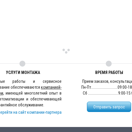
УСЛУГИ МОНТАЖА
ВРЕМЯ РАБОТЫ
жные работы и сервисное
Прием заказов, консультац
вание обеспечиваются
компанией-
Пн-Пт..............................09:00-
ом
, имеющей многолетний опыт в
Сб ..................................9:00-1
втоматизации и обеспечивающей
рантийное обслуживание.
Отправить запрос
ерейти на сайт компании-партнера