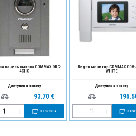
ая панель вызова COMMAX DRC-
Видео монитор COMMAX CDV
4CHC
WHITE
Доступен к заказу
Доступен к заказу
93.70 €
196.5
В КОРЗИНУ
В КО