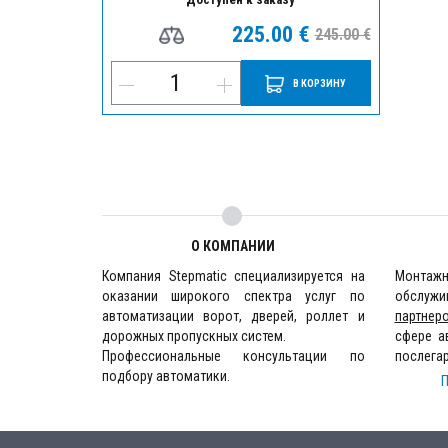
225.00 €
245.00 €
В КОРЗИНУ
О КОМПАНИИ
Компания Stepmatic специализируется на
Монта
оказании широкого спектра услуг по
обслужи
автоматизации ворот, дверей, роллет и
партнер
дорожных пропускных систем.
сфере а
Профессиональные консультации по
послега
подбору автоматики.
П