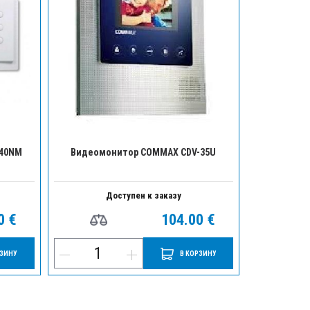
-40NM
Видеомонитор COMMAX CDV-35U
Видеомо
Доступен к заказу
Д
0 €
104.00 €
РЗИНУ
В КОРЗИНУ