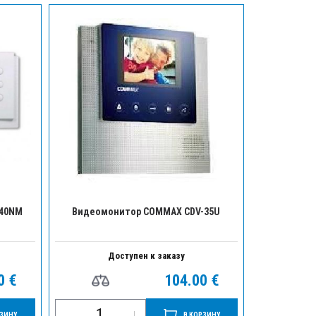
-40NM
Видеомонитор COMMAX CDV-35U
Видеомо
Доступен к заказу
Д
0 €
104.00 €
РЗИНУ
В КОРЗИНУ