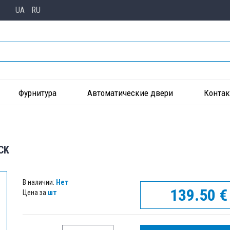
UA
RU
Фурнитура
Автоматические двери
Конта
CK
В наличии:
Нет
139.50
€
Цена за
шт