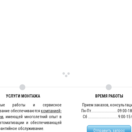
УСЛУГИ МОНТАЖА
ВРЕМЯ РАБОТЫ
жные работы и сервисное
Прием заказов, консультац
вание обеспечиваются
компанией-
Пн-Пт..............................09:00-
ом
, имеющей многолетний опыт в
Сб ..................................9:00-1
втоматизации и обеспечивающей
рантийное обслуживание.
Отправить запрос