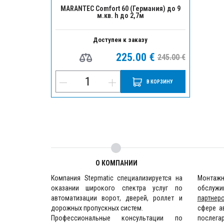
MARANTEC Comfort 60 (Германия) до 9
м.кв. h до 2,7м
Доступен к заказу
225.00 €
245.00 €
В КОРЗИНУ
О КОМПАНИИ
Компания Stepmatic специализируется на
Монта
оказании широкого спектра услуг по
обслужи
автоматизации ворот, дверей, роллет и
партнер
дорожных пропускных систем.
сфере а
Профессиональные консультации по
послега