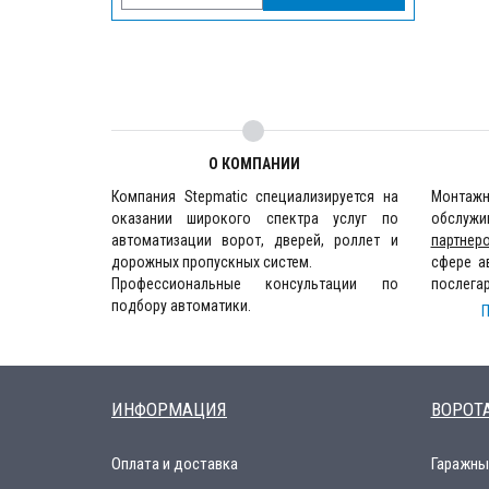
О КОМПАНИИ
Компания Stepmatic специализируется на
Монта
оказании широкого спектра услуг по
обслужи
автоматизации ворот, дверей, роллет и
партнер
дорожных пропускных систем.
сфере а
Профессиональные консультации по
послега
подбору автоматики.
П
ИНФОРМАЦИЯ
ВОРОТ
Оплата и доставка
Гаражны