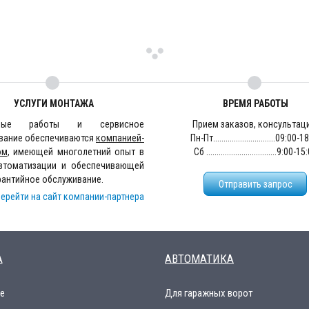
УСЛУГИ МОНТАЖА
ВРЕМЯ РАБОТЫ
жные работы и сервисное
Прием заказов, консультац
вание обеспечиваются
компанией-
Пн-Пт..............................09:00-
ом
, имеющей многолетний опыт в
Сб ..................................9:00-1
втоматизации и обеспечивающей
рантийное обслуживание.
Отправить запрос
ерейти на сайт компании-партнера
А
АВТОМАТИКА
е
Для гаражных ворот