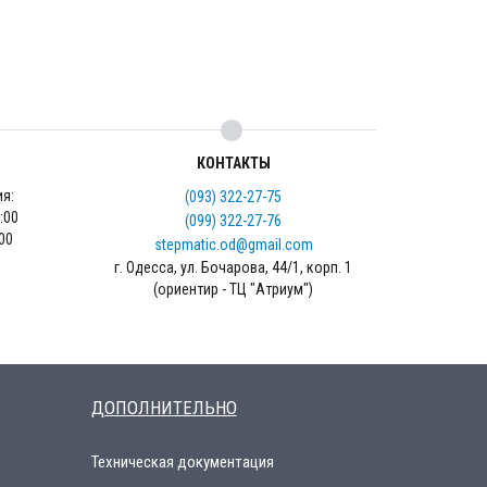
КОНТАКТЫ
ия:
(093) 322-27-75
18:00
(099) 322-27-76
5:00
stepmatic.od@gmail.com
г. Одесса, ул. Бочарова, 44/1, корп. 1
(ориентир - ТЦ "Атриум")
ДОПОЛНИТЕЛЬНО
Техническая документация