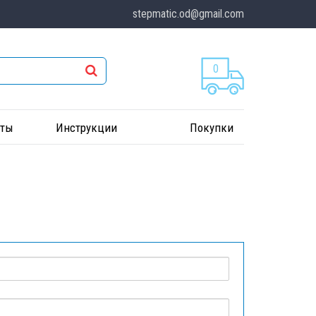
stepmatic.od@gmail.com
0
кты
Инструкции
Покупки