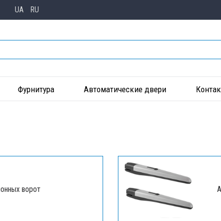
UA
RU
Фурнитура
Автоматические двери
Конта
ионных ворот
А