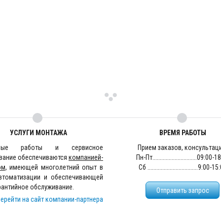
УСЛУГИ МОНТАЖА
ВРЕМЯ РАБОТЫ
жные работы и сервисное
Прием заказов, консультац
вание обеспечиваются
компанией-
Пн-Пт..............................09:00-
ом
, имеющей многолетний опыт в
Сб ..................................9:00-1
втоматизации и обеспечивающей
рантийное обслуживание.
Отправить запрос
ерейти на сайт компании-партнера