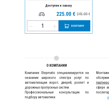
Доступен к заказу
225.00 €
245.00 €
В КОРЗИНУ
О КОМПАНИИ
Компания Stepmatic специализируется на
Монта
оказании широкого спектра услуг по
обслужи
автоматизации ворот, дверей, роллет и
партнер
дорожных пропускных систем.
сфере а
Профессиональные консультации по
послега
подбору автоматики.
П