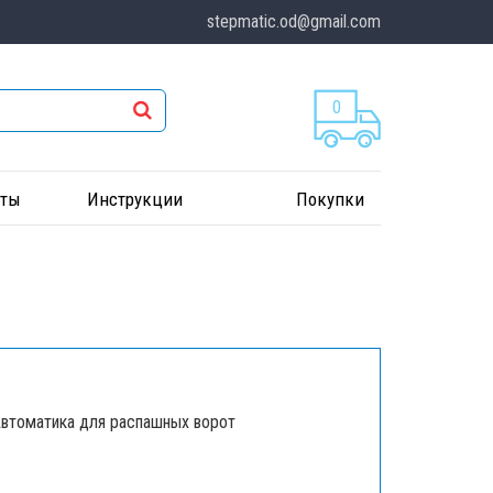
stepmatic.od@gmail.com
0
кты
Инструкции
Покупки
втоматика для распашных ворот